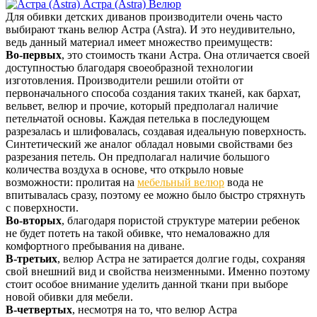
Астра (Astra)
Велюр
Для обивки детских диванов производители очень часто
выбирают ткань велюр Астра (Astra). И это неудивительно,
ведь данный материал имеет множество преимуществ:
Во-первых
, это стоимость ткани Астра. Она отличается своей
доступностью благодаря своеобразной технологии
изготовления. Производители решили отойти от
первоначального способа создания таких тканей, как бархат,
вельвет, велюр и прочие, который предполагал наличие
петельчатой основы. Каждая петелька в последующем
разрезалась и шлифовалась, создавая идеальную поверхность.
Синтетический же аналог обладал новыми свойствами без
разрезания петель. Он предполагал наличие большого
количества воздуха в основе, что открыло новые
возможности: пролитая на
мебельный велюр
вода не
впитывалась сразу, поэтому ее можно было быстро стряхнуть
с поверхности.
Во-вторых
, благодаря пористой структуре материи ребенок
не будет потеть на такой обивке, что немаловажно для
комфортного пребывания на диване.
В-третьих
, велюр Астра не затирается долгие годы, сохраняя
свой внешний вид и свойства неизменными. Именно поэтому
стоит особое внимание уделить данной ткани при выборе
новой обивки для мебели.
В-четвертых
, несмотря на то, что велюр Астра