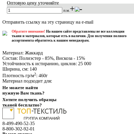
Оптовую цену уточняйте
+
-
п.м.
Купить
Отправить ссылку на эту страницу на e-mail
Обратите внимание!
На нашем сайте представлены не все коллекции
ткани и материалов, которые есть в наличии. Для получения полного
ассортимента обратитесь к нашим менеджерам.
Материал:
Жаккард
Состав:
Полиэстер - 85%, Вискоза - 15%
Устойчивость к истиранию, циклов:
25 000
Ширина, см:
140
2
Плотность гр/м
:
460г
Материал подходит для:
Не можете найти
нужную Вам ткань?
Хотите получить образцы
тканей бесплатно?
8-499-490-52-35
8-800-302-92-01