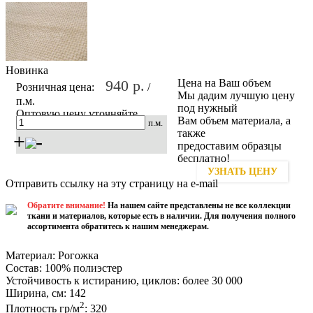
Новинка
940 р.
Цена на Ваш объем
Розничная цена:
/
Мы дадим лучшую цену
п.м.
под нужный
Оптовую цену уточняйте
Вам объем материала, а
п.м.
также
+
-
предоставим образцы
бесплатно!
Купить
УЗНАТЬ ЦЕНУ
Отправить ссылку на эту страницу на e-mail
Обратите внимание!
На нашем сайте представлены не все коллекции
ткани и материалов, которые есть в наличии. Для получения полного
ассортимента обратитесь к нашим менеджерам.
Материал:
Рогожка
Состав:
100% полиэстер
Устойчивость к истиранию, циклов:
более 30 000
Ширина, см:
142
2
Плотность гр/м
:
320