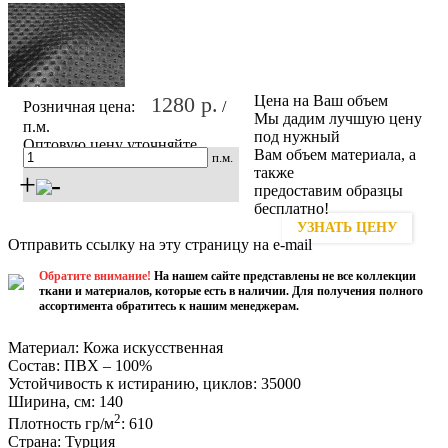
1280 р.
Цена на Ваш объем
Розничная цена:
/
Мы дадим лучшую цену
п.м.
под нужный
Оптовую цену уточняйте
Вам объем материала, а
п.м.
также
+
-
предоставим образцы
бесплатно!
Купить
УЗНАТЬ ЦЕНУ
Отправить ссылку на эту страницу на e-mail
Обратите внимание!
На нашем сайте представлены не все коллекции
ткани и материалов, которые есть в наличии. Для получения полного
ассортимента обратитесь к нашим менеджерам.
Материал:
Кожа искусственная
Состав:
ПВХ – 100%
Устойчивость к истиранию, циклов:
35000
Ширина, см:
140
2
Плотность гр/м
:
610
Страна:
Турция